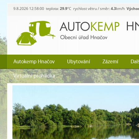
9.8.2026 12:58:00 teplota:
29.9
°C rychlost větru / směr:
4.3
km/h
Výcho
Autokemp Hnačov
Ubytování
Zázemí
Dal
Virtuální prohlídka