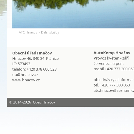
ATC Hnačov
»
Další služby
AutoKemp Hnačov
Obecní úřad Hnačov
Provoz květen - září
Hnačov 46, 340 34 Plánice
červenec - srpen:
IČ: 573493
mobil +420 777 300 05
telefon: +420 378 606 528
ou@hnacov.cz
objednávky a informac
www.hnacov.cz
tel. +420 777 300 053
atc.hnacov@seznam.c
©
2014-2026 Obec Hnačov